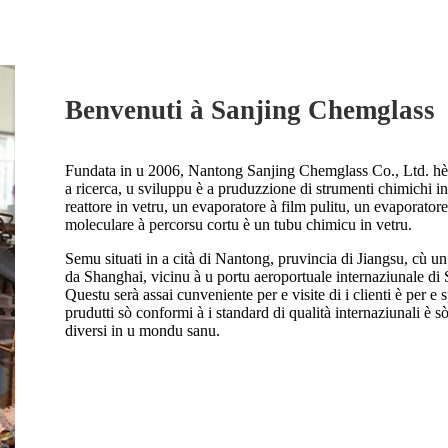
Benvenuti à Sanjing Chemglass
Fundata in u 2006, Nantong Sanjing Chemglass Co., Ltd. hè 
a ricerca, u sviluppu è a pruduzzione di strumenti chimichi in
reattore in vetru, un evaporatore à film pulitu, un evaporatore 
moleculare à percorsu cortu è un tubu chimicu in vetru.
Semu situati in a cità di Nantong, pruvincia di Jiangsu, cù un a
da Shanghai, vicinu à u portu aeroportuale internaziunale di
Questu serà assai cunveniente per e visite di i clienti è per e s
prudutti sò conformi à i standard di qualità internaziunali è s
diversi in u mondu sanu.