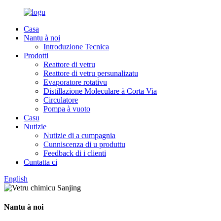
Casa
Nantu à noi
Introduzione Tecnica
Prodotti
Reattore di vetru
Reattore di vetru persunalizatu
Evaporatore rotativu
Distillazione Moleculare à Corta Via
Circulatore
Pompa à vuoto
Casu
Nutizie
Nutizie di a cumpagnia
Cunniscenza di u produttu
Feedback di i clienti
Cuntatta ci
English
Nantu à noi